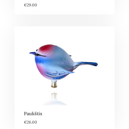
€
29.00
Paukštis
€
26.00