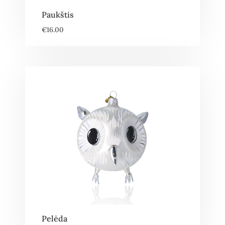
Paukštis
€
16.00
Pelėda