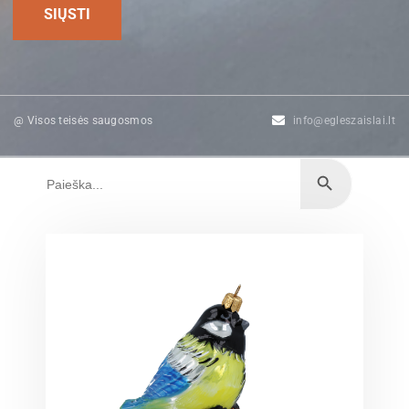
@ Visos teisės saugosmos
info@egleszaislai.lt