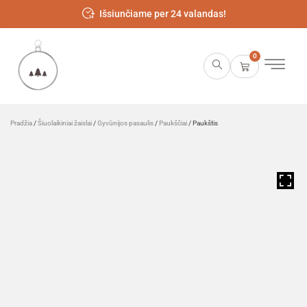
Išsiunčiame per 24 valandas!
0
Pradžia
/
Šiuolaikiniai žaislai
/
Gyvūnijos pasaulis
/
Paukščiai
/ Paukštis
HOVER