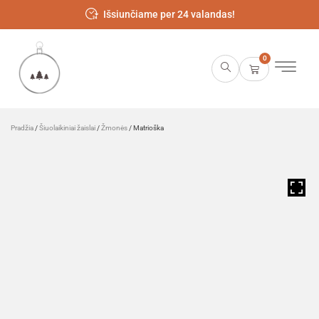
Išsiunčiame per 24 valandas!
0
Pradžia
/
Šiuolaikiniai žaislai
/
Žmonės
/ Matrioška
HOVER