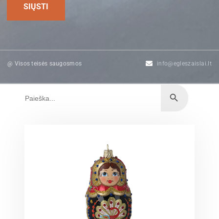
@ Visos teisės saugosmos
info@egleszaislai.lt