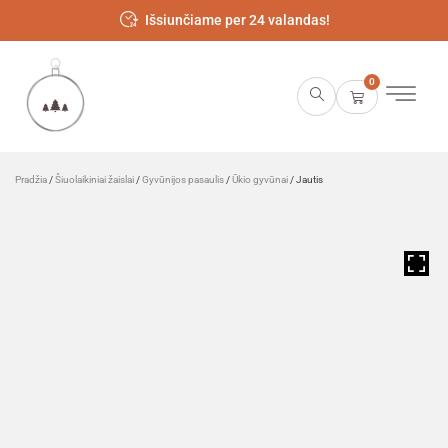
Išsiunčiame per 24 valandas!
0
Pradžia
/
Šiuolaikiniai žaislai
/
Gyvūnijos pasaulis
/
Ūkio gyvūnai
/ Jautis
HOVER