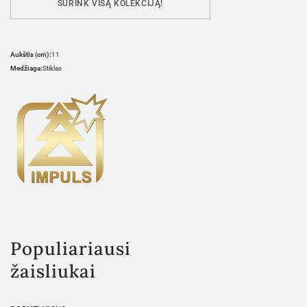
SURINK VISĄ KOLEKCIJĄ!
Aukštis (cm):
11
Medžiaga:
Stiklas
Populiariausi
žaisliukai