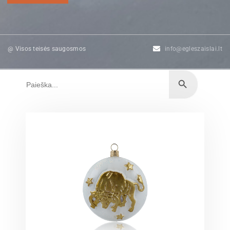
@ Visos teisės saugosmos
info@egleszaislai.lt