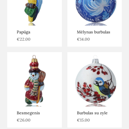
Papūga
Mėlynas burbulas
€
22.00
€
14.00
Besmegenis
Burbulas su zyle
€
26.00
€
15.00