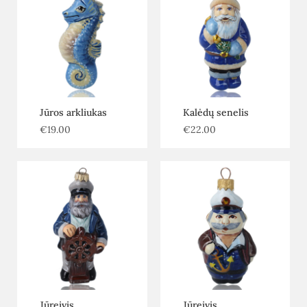
Jūros arkliukas
Kalėdų senelis
€
19.00
€
22.00
Jūreivis
Jūreivis