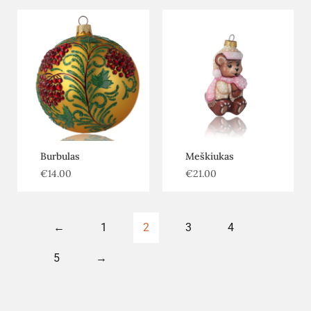
Burbulas
Meškiukas
€
14.00
€
21.00
←
1
2
3
4
5
→