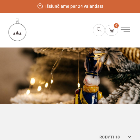
Išsiunčiame per 24 valandas!
0