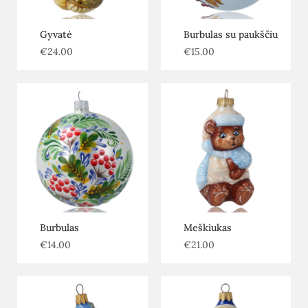
Gyvatė
Burbulas su paukščiu
€
24.00
€
15.00
Burbulas
Meškiukas
€
14.00
€
21.00