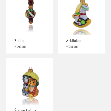
Zuikis
Arkliukas
€
26.00
€
20.00
Šuo su kačiuku