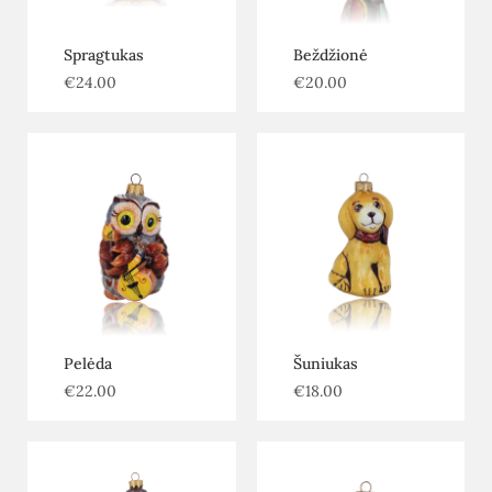
Spragtukas
Beždžionė
€
24.00
€
20.00
Pelėda
Šuniukas
€
22.00
€
18.00