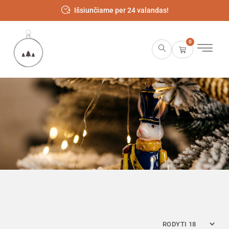
Išsiunčiame per 24 valandas!
0