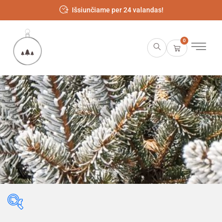
Išsiunčiame per 24 valandas!
0