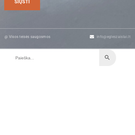
@ Visos teisės saugosmos
info@egleszaislai.lt