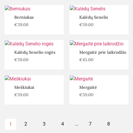
Berniukas
Kalėdų Senelis
€
39.00
€
59.00
Kalėdų Senelio rogės
Mergaitė prie laikrodžio
€
59.00
€
45.00
Meškiukai
Mergaitė
€
59.00
€
59.00
2
3
4
…
7
8
1