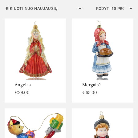
Kategorijos
Be kategorijos
Autoriniai žaislai
Eglutės, dekoracijos ir priedai
Senoviniai žaislai
Šiuolaikiniai žaislai
Filtras
Angelas
Mergaitė
€
29.00
€
65.00