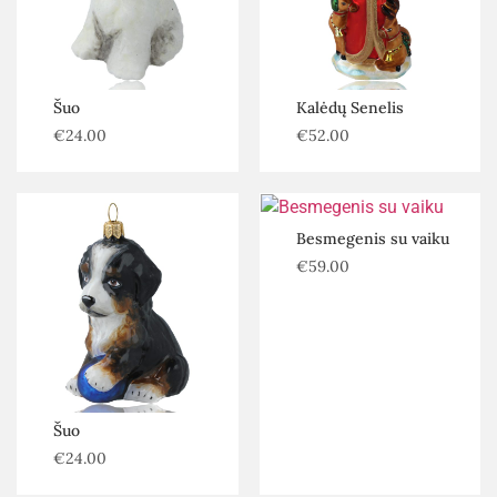
Šuo
Kalėdų Senelis
€
24.00
€
52.00
Besmegenis su vaiku
€
59.00
Šuo
€
24.00