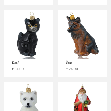
Katė
Šuo
€
24.00
€
24.00