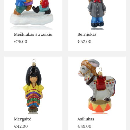
Meškiukas su zuikiu
Berniukas
€
76.00
€
52.00
Mergaitė
Asiliukas
€
42.00
€
49.00