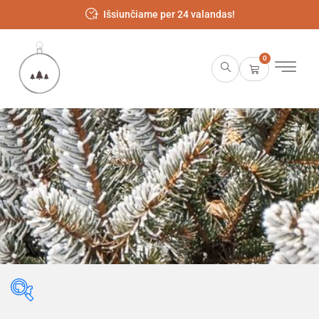
Išsiunčiame per 24 valandas!
0