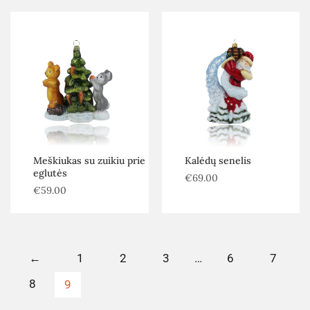
Meškiukas su zuikiu prie
Kalėdų senelis
eglutės
€
69.00
€
59.00
←
1
2
3
…
6
7
8
9