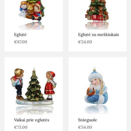
Eglutė
Eglutė su meškiukais
€
67.00
€
54.00
Vaikai prie eglutės
Snieguole
€
73.00
€
54.00