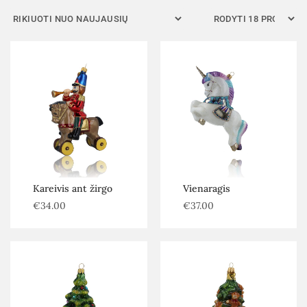
Kategorijos
Be kategorijos
Autoriniai žaislai
Eglutės, dekoracijos ir priedai
Senoviniai žaislai
Šiuolaikiniai žaislai
Filtras
Kareivis ant žirgo
Vienaragis
€
34.00
€
37.00