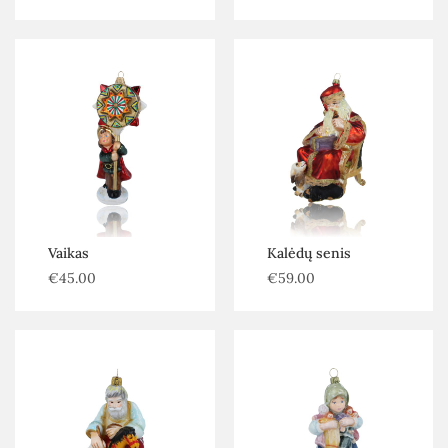
Vaikas
Kalėdų senis
€
45.00
€
59.00