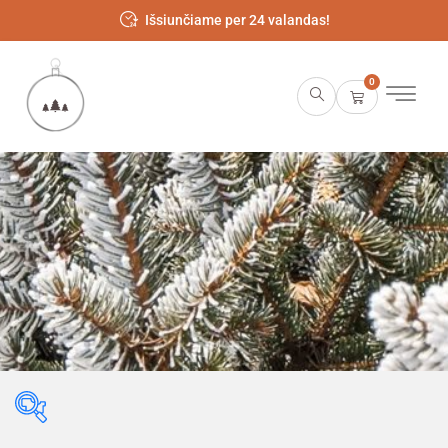
Išsiunčiame per 24 valandas!
0