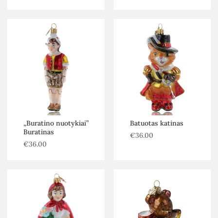
„Buratino nuotykiai”
Batuotas katinas
Buratinas
€
36.00
€
36.00