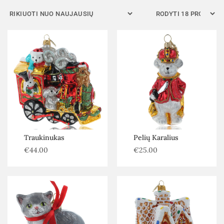
Kategorijos
Be kategorijos
Autoriniai žaislai
Eglutės, dekoracijos ir priedai
Senoviniai žaislai
Šiuolaikiniai žaislai
Filtras
Traukinukas
Pelių Karalius
€
44.00
€
25.00