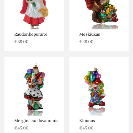
Raudonkepuraitė
Meškiukas
€
39.00
€
29.00
Mergina su dovanomis
Klounas
€
45.00
€
45.00