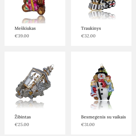
Meškiukas
Traukinys
€
39.00
€
32.00
Žibintas
Besmegenis su vaikais
€
25.00
€
31.00