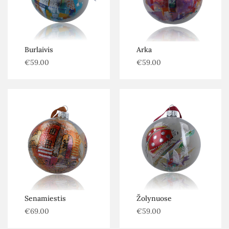
Burlaivis
Arka
€
59.00
€
59.00
Senamiestis
Žolynuose
€
69.00
€
59.00