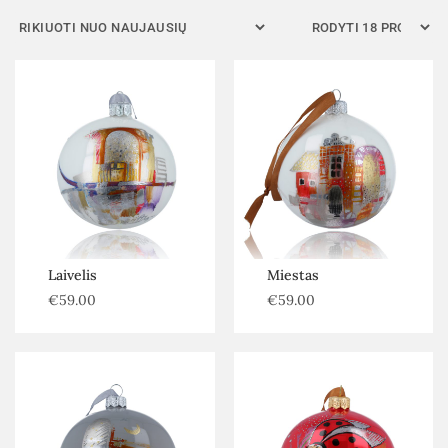
Kategorijos
Be kategorijos
Autoriniai žaislai
Eglutės, dekoracijos ir priedai
Senoviniai žaislai
Šiuolaikiniai žaislai
Filtras
Laivelis
Miestas
€
59.00
€
59.00