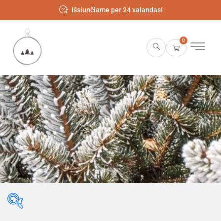
Išsiunčiame per 24 valandas!
0