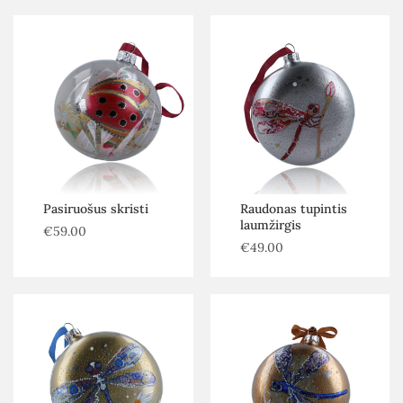
Pasiruošus skristi
Raudonas tupintis
laumžirgis
€
59.00
€
49.00