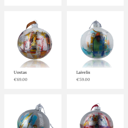
Uostas
Laivelis
€
69.00
€
59.00