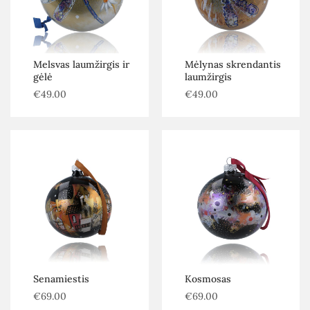
Melsvas laumžirgis ir
Mėlynas skrendantis
gėlė
laumžirgis
€
49.00
€
49.00
Senamiestis
Kosmosas
€
69.00
€
69.00