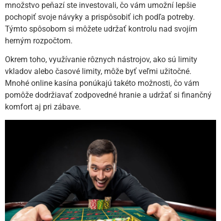
množstvo peňazí ste investovali, čo vám umožní lepšie
pochopiť svoje návyky a prispôsobiť ich podľa potreby.
Týmto spôsobom si môžete udržať kontrolu nad svojím
herným rozpočtom.
Okrem toho, využívanie rôznych nástrojov, ako sú limity
vkladov alebo časové limity, môže byť veľmi užitočné.
Mnohé online kasína ponúkajú takéto možnosti, čo vám
pomôže dodržiavať zodpovedné hranie a udržať si finančný
komfort aj pri zábave.