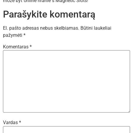
môže byť online hranie s Magnetic Slots!
Parašykite komentarą
El. pašto adresas nebus skelbiamas.
Būtini laukeliai
pažymėti
*
Komentaras
*
Vardas
*