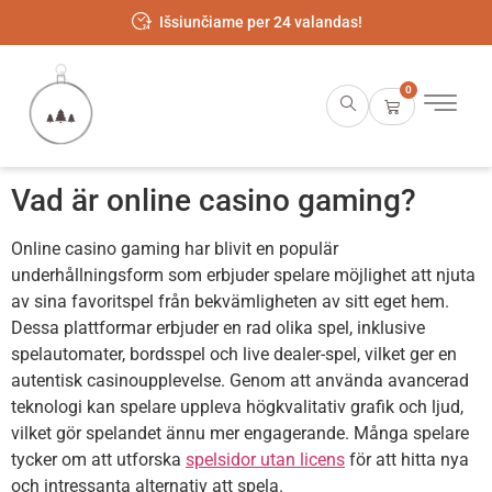
Išsiunčiame per 24 valandas!
0
Vad är online casino gaming?
Online casino gaming har blivit en populär
underhållningsform som erbjuder spelare möjlighet att njuta
av sina favoritspel från bekvämligheten av sitt eget hem.
Dessa plattformar erbjuder en rad olika spel, inklusive
spelautomater, bordsspel och live dealer-spel, vilket ger en
autentisk casinoupplevelse. Genom att använda avancerad
teknologi kan spelare uppleva högkvalitativ grafik och ljud,
vilket gör spelandet ännu mer engagerande. Många spelare
tycker om att utforska
spelsidor utan licens
för att hitta nya
och intressanta alternativ att spela.