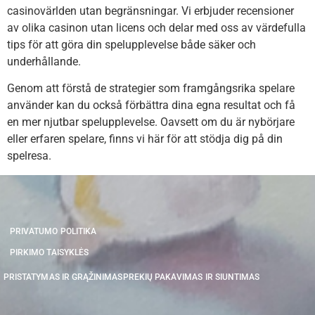
casinovärlden utan begränsningar. Vi erbjuder recensioner
av olika casinon utan licens och delar med oss av värdefulla
tips för att göra din spelupplevelse både säker och
underhållande.
Genom att förstå de strategier som framgångsrika spelare
använder kan du också förbättra dina egna resultat och få
en mer njutbar spelupplevelse. Oavsett om du är nybörjare
eller erfaren spelare, finns vi här för att stödja dig på din
spelresa.
PRIVATUMO POLITIKA
PIRKIMO TAISYKLĖS
PRISTATYMAS IR GRĄŽINIMAS
PREKIŲ PAKAVIMAS IR SIUNTIMAS