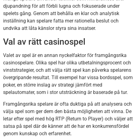
djupandning för att förbli lugna och fokuserade under
spelets gång. Genom att behålla en klar och analytisk
inställning kan spelare fatta mer rationella beslut och
undvika att låta känslor styra sina insatser.
Val av rätt casinospel
Valet av spel är en annan nyckelfaktor för framgångsrika
casinospelare. Olika spel har olika utbetalningsprocent och
vinststrategier, och att välja rätt spel kan påverka spelarens
övergripande resultat. Till exempel har vissa bordsspel, som
poker, en större inslag av strategi jämfört med
spelautomater, som i stor utsträckning är baserade på tur.
Framgångsrika spelare är ofta duktiga på att analysera och
välja spel som ger dem den bästa möjligheten att vinna. De
letar efter spel med hög RTP (Return to Player) och väljer att
satsa på spel där de känner att de har en konkurrensfördel
genom kunskap och erfarenhet.