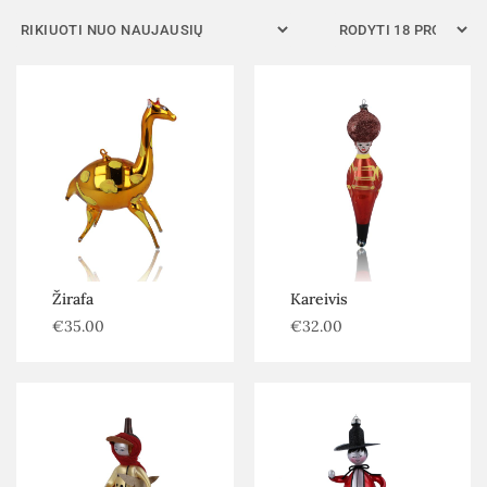
Kategorijos
Senoviniai žaislai
Be kategorijos
Autoriniai žaislai
Eglutės, dekoracijos ir priedai
Šiuolaikiniai žaislai
Filtras
Atstatyti
Žirafa
Kareivis
€
35.00
€
32.00