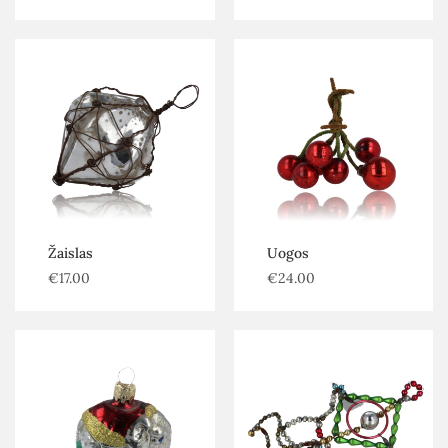
Žaislas
Uogos
€
17.00
€
24.00