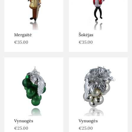
Mergaitė
Šokėjas
€
35.00
€
35.00
Vynuogės
Vynuogės
€
25.00
€
25.00