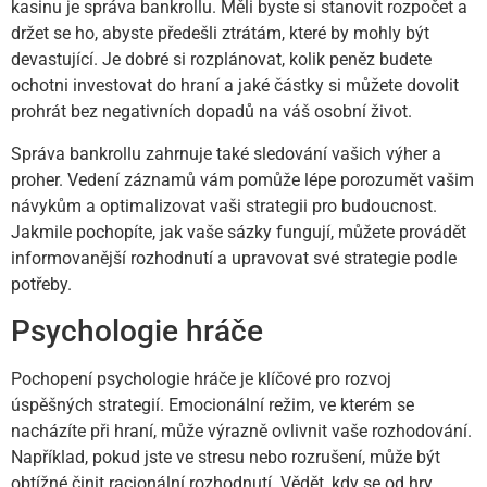
kasinu je správa bankrollu. Měli byste si stanovit rozpočet a
držet se ho, abyste předešli ztrátám, které by mohly být
devastující. Je dobré si rozplánovat, kolik peněz budete
ochotni investovat do hraní a jaké částky si můžete dovolit
prohrát bez negativních dopadů na váš osobní život.
Správa bankrollu zahrnuje také sledování vašich výher a
proher. Vedení záznamů vám pomůže lépe porozumět vašim
návykům a optimalizovat vaši strategii pro budoucnost.
Jakmile pochopíte, jak vaše sázky fungují, můžete provádět
informovanější rozhodnutí a upravovat své strategie podle
potřeby.
Psychologie hráče
Pochopení psychologie hráče je klíčové pro rozvoj
úspěšných strategií. Emocionální režim, ve kterém se
nacházíte při hraní, může výrazně ovlivnit vaše rozhodování.
Například, pokud jste ve stresu nebo rozrušení, může být
obtížné činit racionální rozhodnutí. Vědět, kdy se od hry