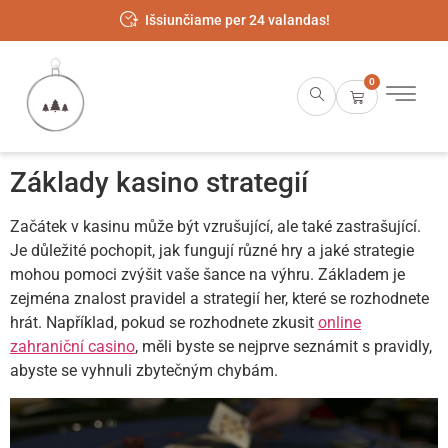
Išsiunčiame per 24 valandas!
0
Základy kasino strategií
Začátek v kasinu může být vzrušující, ale také zastrašující.
Je důležité pochopit, jak fungují různé hry a jaké strategie
mohou pomoci zvýšit vaše šance na výhru. Základem je
zejména znalost pravidel a strategií her, které se rozhodnete
hrát. Například, pokud se rozhodnete zkusit
online
zahraniční casino
, měli byste se nejprve seznámit s pravidly,
abyste se vyhnuli zbytečným chybám.