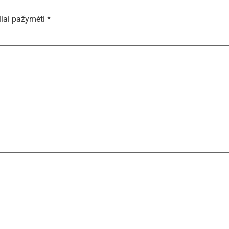
liai pažymėti
*