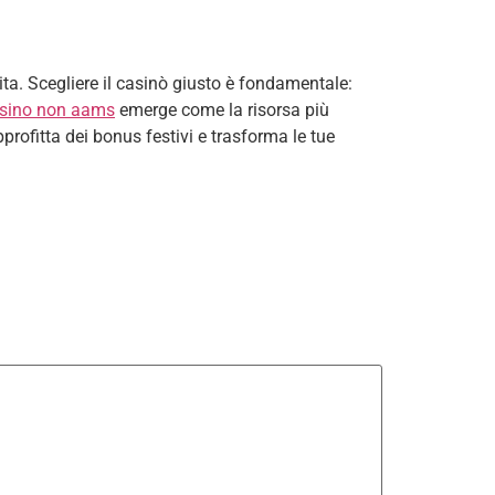
ta. Scegliere il casinò giusto è fondamentale:
sino non aams
emerge come la risorsa più
pprofitta dei bonus festivi e trasforma le tue