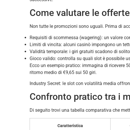
Come valutare le offerte
Non tutte le promozioni sono uguali. Prima di acc
Requisiti di scommessa (wagering): un valore comun
Limiti di vincita: alcuni casinò impongono un tet
Validità temporale: i giri gratuiti scadono di solito
Gioco valido: controlla su quali slot è possibile u
Ecco un esempio pratico: immagina di ricevere 50 
ritorno medio di €9,65 sui 50 giri.
Industry Secret: le slot con volatilità media offron
Confronto pratico tra i 
Di seguito trovi una tabella comparativa che mett
Caratteristica