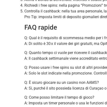
Richiedi i free spins: nella pagina “Promozioni” tr
Controlla il cashback: nella tua area personale, l
Pro Tip: imposta limiti di deposito giornalieri dir
FAQ rapide
Q: Qual è il requisito di scommessa medio per i f
A: Di solito è 30 x il valore dei giri gratuiti, ma 
Q: Quanto tempo ci vuole per ricevere il cashbac
A: Il cashback settimanale viene accreditato entro
Q: Posso usare i free spins su slot di altri provide
A: Solo le slot indicate nella promozione. Controll
Q: È sicuro giocare su un casino non AAMS?
A: Sì, purché il sito possieda licenza di Curaçao o
Q: Come posso limitare il tempo di gioco?
A: Imposta un timer personale o usa le funzioni d