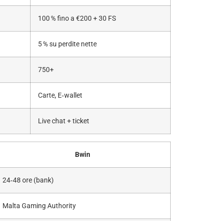
100 % fino a €200 + 30 FS
5 % su perdite nette
750+
Carte, E‑wallet
Live chat + ticket
Bwin
24‑48 ore (bank)
Malta Gaming Authority