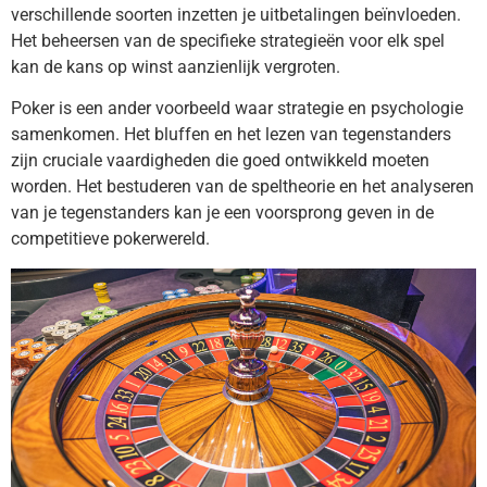
verschillende soorten inzetten je uitbetalingen beïnvloeden.
Het beheersen van de specifieke strategieën voor elk spel
kan de kans op winst aanzienlijk vergroten.
Poker is een ander voorbeeld waar strategie en psychologie
samenkomen. Het bluffen en het lezen van tegenstanders
zijn cruciale vaardigheden die goed ontwikkeld moeten
worden. Het bestuderen van de speltheorie en het analyseren
van je tegenstanders kan je een voorsprong geven in de
competitieve pokerwereld.