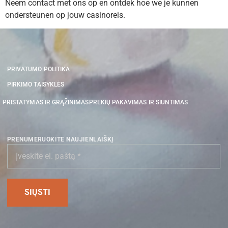
Neem contact met ons op en ontdek hoe we je kunnen
ondersteunen op jouw casinoreis.
PRIVATUMO POLITIKA
PIRKIMO TAISYKLĖS
PRISTATYMAS IR GRĄŽINIMAS
PREKIŲ PAKAVIMAS IR SIUNTIMAS
PRENUMERUOKITE NAUJIENLAIŠKĮ