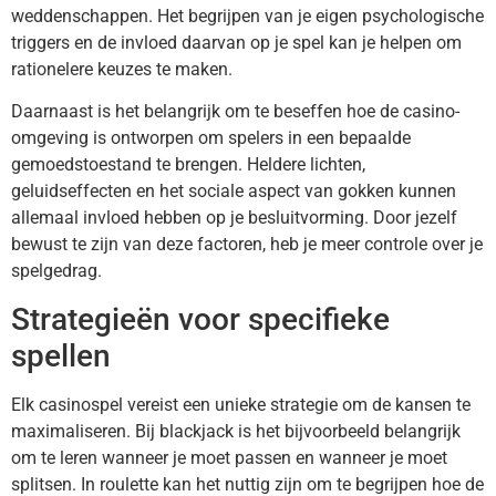
weddenschappen. Het begrijpen van je eigen psychologische
triggers en de invloed daarvan op je spel kan je helpen om
rationelere keuzes te maken.
Daarnaast is het belangrijk om te beseffen hoe de casino-
omgeving is ontworpen om spelers in een bepaalde
gemoedstoestand te brengen. Heldere lichten,
geluidseffecten en het sociale aspect van gokken kunnen
allemaal invloed hebben op je besluitvorming. Door jezelf
bewust te zijn van deze factoren, heb je meer controle over je
spelgedrag.
Strategieën voor specifieke
spellen
Elk casinospel vereist een unieke strategie om de kansen te
maximaliseren. Bij blackjack is het bijvoorbeeld belangrijk
om te leren wanneer je moet passen en wanneer je moet
splitsen. In roulette kan het nuttig zijn om te begrijpen hoe de