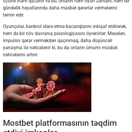
özünə inam qazanır və bu, onların həm oyun zamanı, həm də
gündəlik həyatlarında daha müsbət qərarlar vermələrini
təmin edir.
Oyunçular, bankrol idarə etmə bacarıqlarını inkişaf etdirərək,
həm də bir növ davranış psixologiyasını öyrənirlər. Məsələn,
impulsiv qərar verməkdən qaçınmaq, daha düşüncəli
yanaşma ilə nəticələnir ki, bu da onların ümumi müsbət
nəticələrini artırır.
Mostbet platformasının təqdim