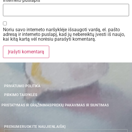
Interneto puslapis
Noriu savo interneto naršyklėje išsaugoti vardą, el. pašto
adresą ir interneto puslapį, kad jų nebereiktų įvesti iš naujo,
kai kitą kartą vėl norėsiu parašyti komentarą.
PRIVATUMO POLITIKA
PIRKIMO TAISYKLĖS
PRISTATYMAS IR GRĄŽINIMAS
PREKIŲ PAKAVIMAS IR SIUNTIMAS
PRENUMERUOKITE NAUJIENLAIŠKĮ