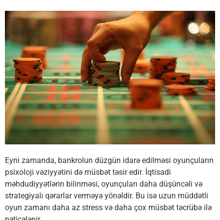
Eyni zamanda, bankrolun düzgün idarə edilməsi oyunçuların
psixoloji vəziyyətini də müsbət təsir edir. İqtisadi
məhdudiyyətlərin bilinməsi, oyunçuları daha düşüncəli və
strategiyalı qərarlar verməyə yönəldir. Bu isə uzun müddətli
oyun zamanı daha az stress və daha çox müsbət təcrübə ilə
nəticələnir.