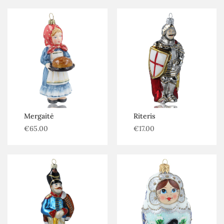
Mergaitė
Riteris
€
65.00
€
17.00