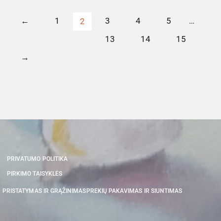
←
1
3
4
5
…
2
13
14
15
→
PRIVATUMO POLITIKA
PIRKIMO TAISYKLĖS
PRISTATYMAS IR GRĄŽINIMAS
PREKIŲ PAKAVIMAS IR SIUNTIMAS