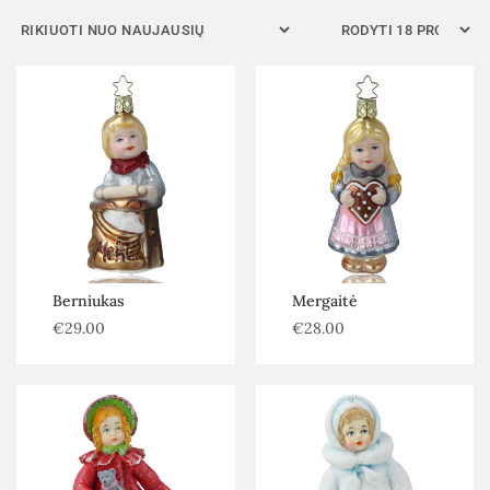
Filtras
Berniukas
Mergaitė
€
29.00
€
28.00