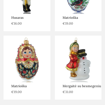
Husaras
Matrioška
€
16.00
€
19.00
Matrioška
Mergaitė su besmegeniu
€
19.00
€
31.00