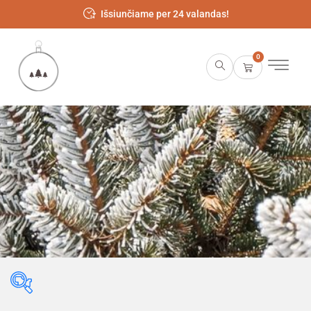
Išsiunčiame per 24 valandas!
0