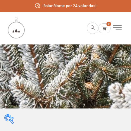
Išsiunčiame per 24 valandas!
0