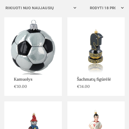
Filtras
Kamuolys
Šachmatų figūrėlė
€
10.00
€
14.00