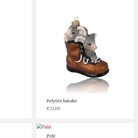
Pelytės batuke
€
21.00
Pelė