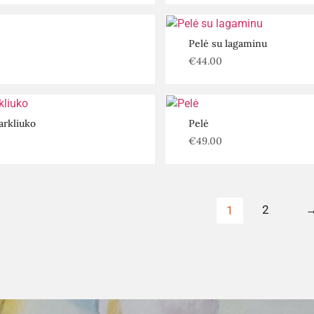
Pelė su lagaminu
€
44.00
arkliuko
Pelė
€
49.00
2
1