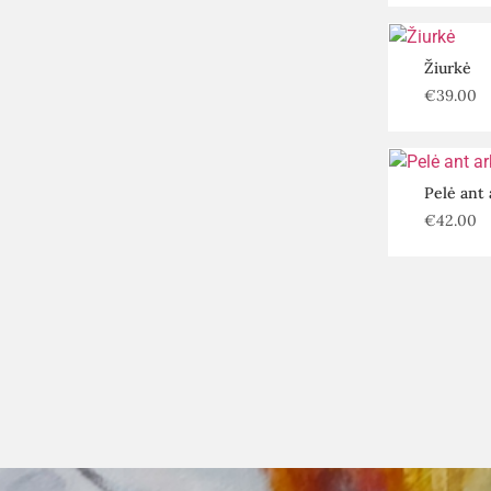
Žiurkė
€
39.00
Pelė ant 
€
42.00