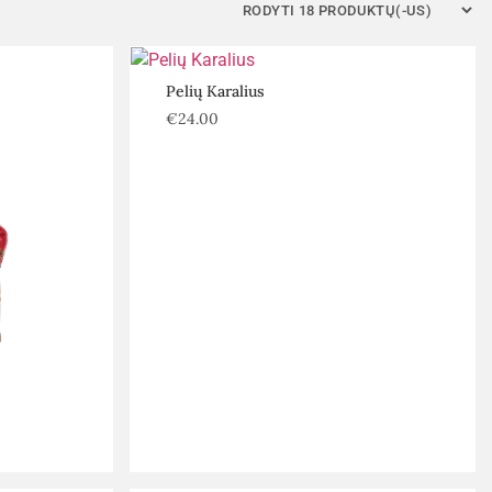
Pelių Karalius
€
24.00