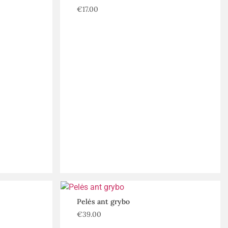
€
17.00
Pelės ant grybo
€
39.00