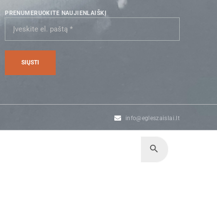
PRENUMERUOKITE NAUJIENLAIŠKĮ
info@egleszaislai.lt