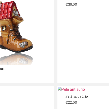
€
39.00
mas
Pelė ant sūrio
€
22.00