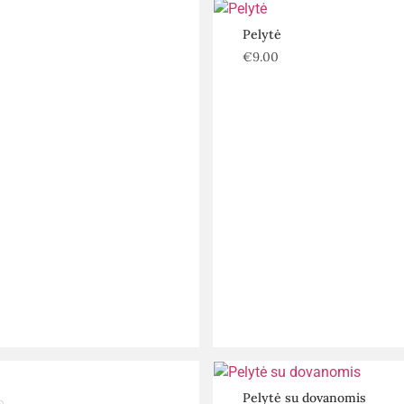
Pelytė
€
9.00
Pelytė su dovanomis