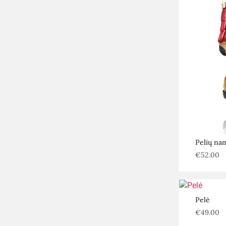
Pelių na
€
52.00
Pelė
€
49.00