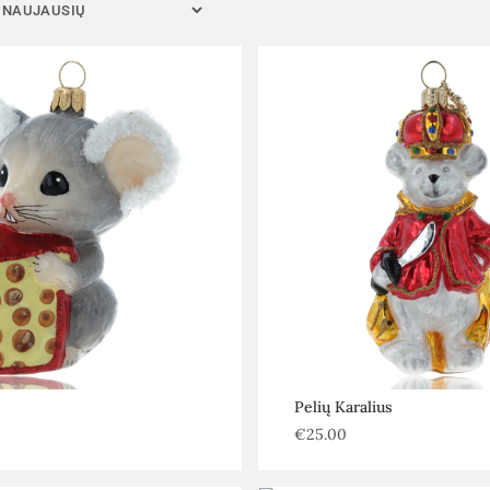
Pelių Karalius
€
25.00