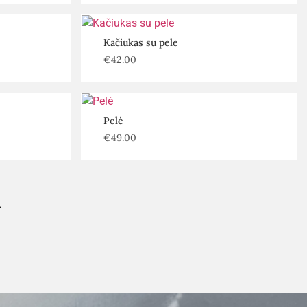
Kačiukas su pele
€
42.00
Pelė
€
49.00
→