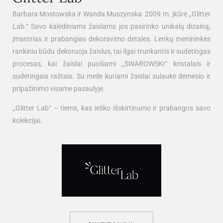
Barbara Mostowska ir Wanda Muszynska 2009 m. įkūrė ,,Glitter
Lab.“ Savo kalėdiniams žaislams jos pasirinko unikalų dizainą,
įmantrias ir prabangias dekoravimo detales. Lenkų menininkės
rankiniu būdu dekoruoja žaislus, tai ilgai trunkantis ir sudėtingas
procesas, kai žaislai puošiami ,,SWAROWSKI“ kristalais ir
sudėtingais raštais. Su meile kuriami žaislai sulaukė dėmesio ir
pripažinimo visame pasaulyje.
,,Glitter Lab“ – tiems, kas ieško išskirtinumo ir prabangos savo
kolekcijai.