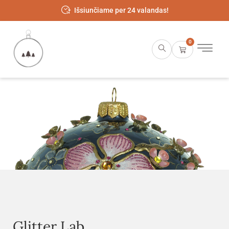
Išsiunčiame per 24 valandas!
0
Glitter Lab